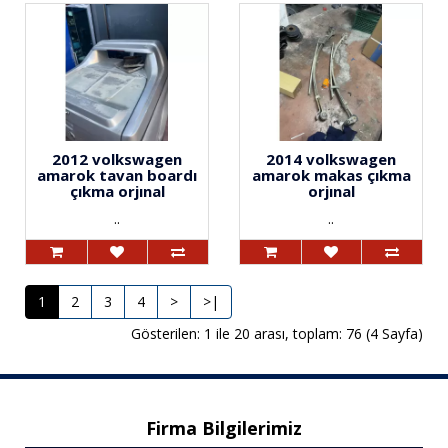
2012 volkswagen
2014 volkswagen
amarok tavan boardı
amarok makas çıkma
çıkma orjınal
orjınal
..
..
1
2
3
4
>
>|
Gösterilen: 1 ile 20 arası, toplam: 76 (4 Sayfa)
Firma Bilgilerimiz