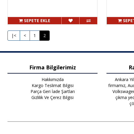
SEPETE EKLE
SEPE
|<
<
1
2
Firma Bilgilerimiz
R
Hakkımızda
Ankara Yıl
Kargo Teslimat Bilgisi
firmamız, Aud
Parça Geri İade Şartları
Volkswagen 
Gizlilik Ve Çerez Bilgisi
çıkma yed
çö