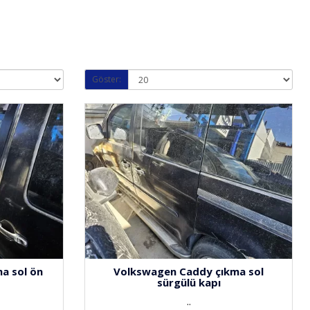
Göster:
a sol ön
Volkswagen Caddy çıkma sol
sürgülü kapı
..