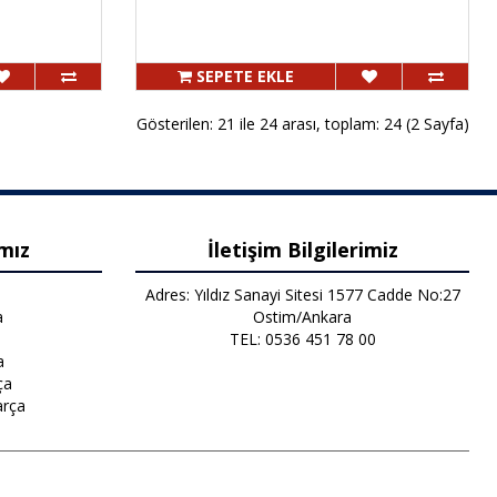
SEPETE EKLE
Gösterilen: 21 ile 24 arası, toplam: 24 (2 Sayfa)
mız
İletişim Bilgilerimiz
Adres: Yıldız Sanayi Sitesi 1577 Cadde No:27
a
Ostim/Ankara
TEL: 0536 451 78 00
a
ça
arça