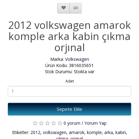
2012 volkswagen amarok
komple arka kabin çıkma
orjınal
Marka:
Volkswagen
Ürün Kodu: 3816035651
Stok Durumu: Stokta var
Adet
Sepete Ekle
0 yorum
/
Yorum Yap
Etiketler:
2012
,
volkswagen
,
amarok
,
komple
,
arka
,
kabin
,
çıkma
,
orjınal