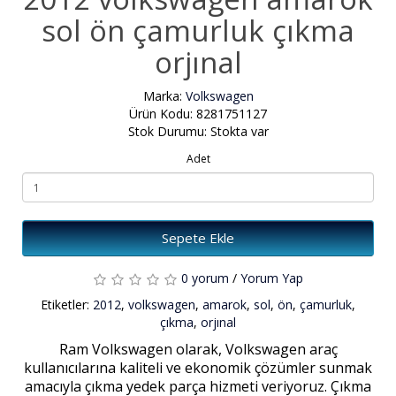
sol ön çamurluk çıkma
orjınal
Marka:
Volkswagen
Ürün Kodu: 8281751127
Stok Durumu: Stokta var
Adet
Sepete Ekle
0 yorum
/
Yorum Yap
Etiketler:
2012
,
volkswagen
,
amarok
,
sol
,
ön
,
çamurluk
,
çıkma
,
orjınal
Ram Volkswagen olarak, Volkswagen araç
kullanıcılarına kaliteli ve ekonomik çözümler sunmak
amacıyla çıkma yedek parça hizmeti veriyoruz. Çıkma