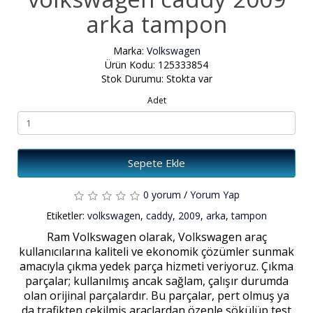
arka tampon
Marka:
Volkswagen
Ürün Kodu: 125333854
Stok Durumu: Stokta var
Adet
Sepete Ekle
0 yorum
/
Yorum Yap
Etiketler:
volkswagen
,
caddy
,
2009
,
arka
,
tampon
Ram Volkswagen olarak, Volkswagen araç
kullanıcılarına kaliteli ve ekonomik çözümler sunmak
amacıyla çıkma yedek parça hizmeti veriyoruz. Çıkma
parçalar; kullanılmış ancak sağlam, çalışır durumda
olan orijinal parçalardır. Bu parçalar, pert olmuş ya
da trafikten çekilmiş araçlardan özenle sökülüp test