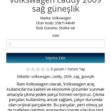
sağ güneşlik
Marka:
Volkswagen
Ürün Kodu: 5587144649
Stok Durumu: Stokta var
Adet
Sepete Ekle
0 yorum
/
Yorum Yap
Etiketler:
volkswagen
,
caddy
,
2009
,
sağ
,
güneşlik
Ram Volkswagen olarak, Volkswagen araç
kullanıcılarına kaliteli ve ekonomik çözümler sunmak
amacıyla çıkma yedek parça hizmeti veriyoruz. Çıkma
parçalar; kullanılmış ancak sağlam, çalışır durumda
olan orijinal parçalardır. Bu parçalar, pert olmuş ya
da trafikten çekilmiş araçlardan özenle sökülüp test