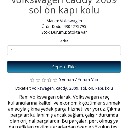
sol ön kapı kolu
Marka:
Volkswagen
Ürün Kodu: 4304275795
Stok Durumu: Stokta var
Adet
Sepete Ekle
0 yorum
/
Yorum Yap
Etiketler:
volkswagen
,
caddy
,
2009
,
sol
,
ön
,
kapı
,
kolu
Ram Volkswagen olarak, Volkswagen araç
kullanıcılarına kaliteli ve ekonomik çözümler sunmak
amacıyla çıkma yedek parça hizmeti veriyoruz. Çıkma
parçalar; kullanılmış ancak sağlam, çalışır durumda
olan orijinal parçalardır. Bu parçalar, pert olmuş ya
da trafikten çekilmiş araçlardan özenle sökülüp test