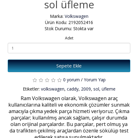
sol üfleme
Marka:
Volkswagen
Ürün Kodu: 2192052416
Stok Durumu: Stokta var
Adet
Sepete Ekle
0 yorum
/
Yorum Yap
Etiketler:
volkswagen
,
caddy
,
2009
,
sol
,
üfleme
Ram Volkswagen olarak, Volkswagen araç
kullanıcılarına kaliteli ve ekonomik çözümler sunmak
amacıyla çıkma yedek parça hizmeti veriyoruz. Çıkma
parçalar; kullanılmış ancak sağlam, çalışır durumda
olan orijinal parçalardır. Bu parçalar, pert olmuş ya
da trafikten çekilmiş araçlardan özenle sökülüp test
edilerek satışa sunulmaktadır.