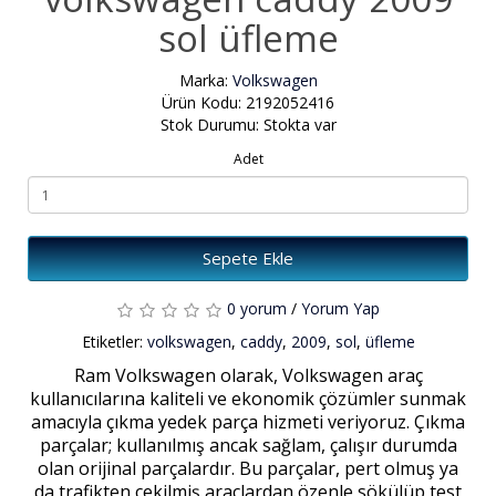
sol üfleme
Marka:
Volkswagen
Ürün Kodu: 2192052416
Stok Durumu: Stokta var
Adet
Sepete Ekle
0 yorum
/
Yorum Yap
Etiketler:
volkswagen
,
caddy
,
2009
,
sol
,
üfleme
Ram Volkswagen olarak, Volkswagen araç
kullanıcılarına kaliteli ve ekonomik çözümler sunmak
amacıyla çıkma yedek parça hizmeti veriyoruz. Çıkma
parçalar; kullanılmış ancak sağlam, çalışır durumda
olan orijinal parçalardır. Bu parçalar, pert olmuş ya
da trafikten çekilmiş araçlardan özenle sökülüp test