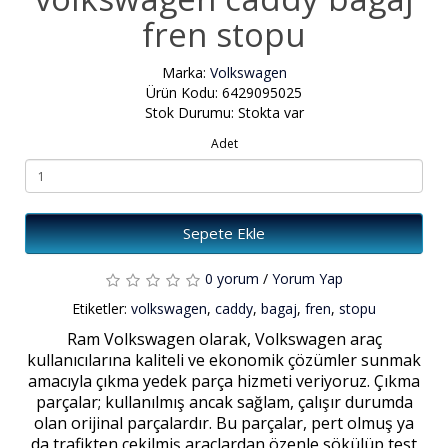
fren stopu
Marka:
Volkswagen
Ürün Kodu: 6429095025
Stok Durumu: Stokta var
Adet
Sepete Ekle
0 yorum
/
Yorum Yap
Etiketler:
volkswagen
,
caddy
,
bagaj
,
fren
,
stopu
Ram Volkswagen olarak, Volkswagen araç
kullanıcılarına kaliteli ve ekonomik çözümler sunmak
amacıyla çıkma yedek parça hizmeti veriyoruz. Çıkma
parçalar; kullanılmış ancak sağlam, çalışır durumda
olan orijinal parçalardır. Bu parçalar, pert olmuş ya
da trafikten çekilmiş araçlardan özenle sökülüp test