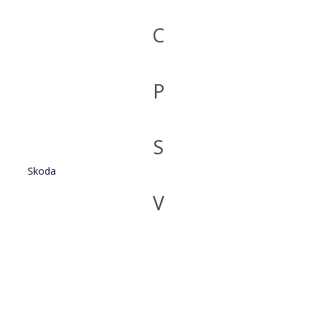
C
P
S
Skoda
V