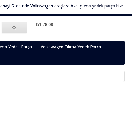
i Sitesi’nde Volkswagen araçlara özel çıkma yedek parça hizmeti sunma
ça | TEL: 0536 451 78 00
kma Yedek Parça
Volkswagen Çıkma Yedek Parça