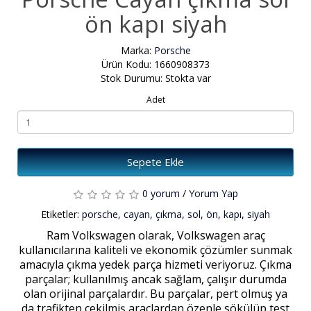
ön kapı siyah
Marka:
Porsche
Ürün Kodu: 1660908373
Stok Durumu: Stokta var
Adet
Sepete Ekle
0 yorum
/
Yorum Yap
Etiketler:
porsche
,
cayan
,
çıkma
,
sol
,
ön
,
kapı
,
siyah
Ram Volkswagen olarak, Volkswagen araç
kullanıcılarına kaliteli ve ekonomik çözümler sunmak
amacıyla çıkma yedek parça hizmeti veriyoruz. Çıkma
parçalar; kullanılmış ancak sağlam, çalışır durumda
olan orijinal parçalardır. Bu parçalar, pert olmuş ya
da trafikten çekilmiş araçlardan özenle sökülüp test