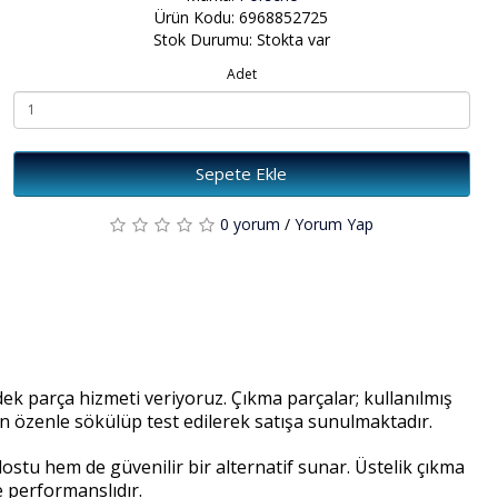
Ürün Kodu: 6968852725
Stok Durumu: Stokta var
Adet
Sepete Ekle
0 yorum
/
Yorum Yap
k parça hizmeti veriyoruz. Çıkma parçalar; kullanılmış
an özenle sökülüp test edilerek satışa sunulmaktadır.
stu hem de güvenilir bir alternatif sunar. Üstelik çıkma
e performanslıdır.