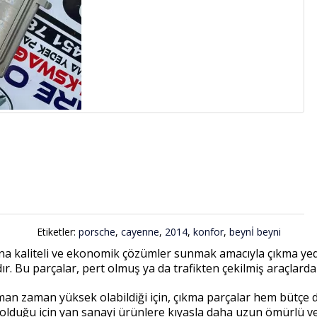
Etiketler:
porsche
,
cayenne
,
2014
,
konfor
,
beynİ beyni
a kaliteli ve ekonomik çözümler sunmak amacıyla çıkma yede
dır. Bu parçalar, pert olmuş ya da trafikten çekilmiş araçlard
n zaman yüksek olabildiği için, çıkma parçalar hem bütçe do
l olduğu için yan sanayi ürünlere kıyasla daha uzun ömürlü v