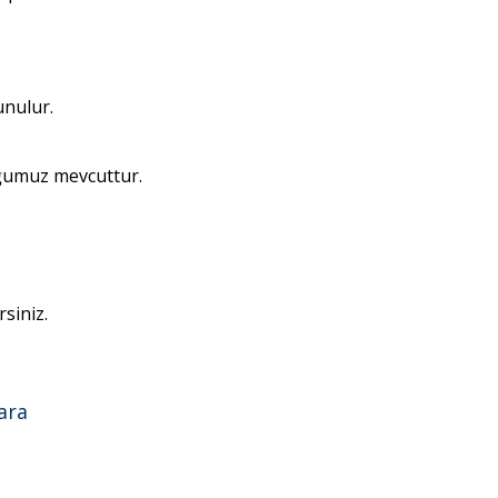
unulur.
ğumuz mevcuttur.
siniz.
ara