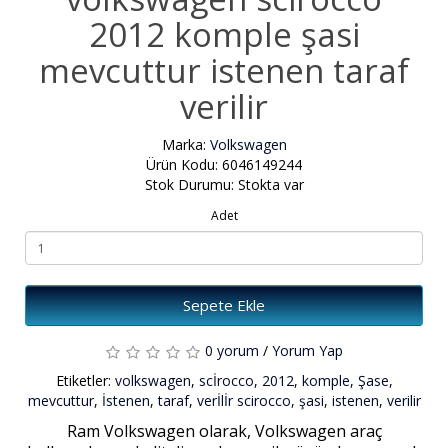
2012 komple şasi
mevcuttur istenen taraf
verilir
Marka:
Volkswagen
Ürün Kodu: 6046149244
Stok Durumu: Stokta var
Adet
Sepete Ekle
0 yorum
/
Yorum Yap
Etiketler:
volkswagen
,
scİrocco
,
2012
,
komple
,
Şase
,
mevcuttur
,
İstenen
,
taraf
,
verİlİr scirocco
,
şasi
,
istenen
,
verilir
Ram Volkswagen olarak, Volkswagen araç