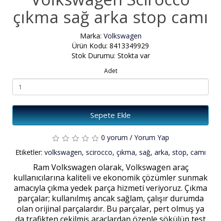
çıkma sağ arka stop camı
Marka:
Volkswagen
Ürün Kodu: 8413349929
Stok Durumu: Stokta var
Adet
Sepete Ekle
0 yorum
/
Yorum Yap
Etiketler:
volkswagen
,
scirocco
,
çıkma
,
sağ
,
arka
,
stop
,
camı
Ram Volkswagen olarak, Volkswagen araç
kullanıcılarına kaliteli ve ekonomik çözümler sunmak
amacıyla çıkma yedek parça hizmeti veriyoruz. Çıkma
parçalar; kullanılmış ancak sağlam, çalışır durumda
olan orijinal parçalardır. Bu parçalar, pert olmuş ya
da trafikten çekilmiş araçlardan özenle sökülüp test