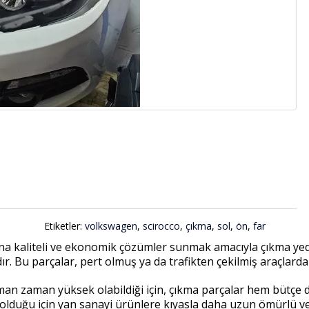
Etiketler:
volkswagen
,
scirocco
,
çıkma
,
sol
,
ön
,
far
a kaliteli ve ekonomik çözümler sunmak amacıyla çıkma yede
dır. Bu parçalar, pert olmuş ya da trafikten çekilmiş araçlard
n zaman yüksek olabildiği için, çıkma parçalar hem bütçe do
l olduğu için yan sanayi ürünlere kıyasla daha uzun ömürlü v