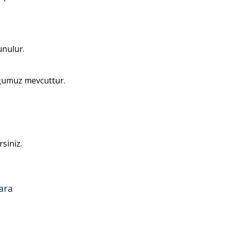
unulur.
ğumuz mevcuttur.
siniz.
ara