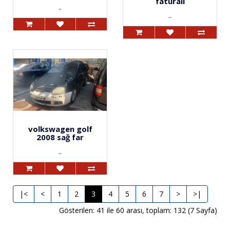
faturalı
..
..
volkswagen golf
2008 sağ far
..
|<
<
1
2
3
4
5
6
7
>
>|
Gösterilen: 41 ile 60 arası, toplam: 132 (7 Sayfa)